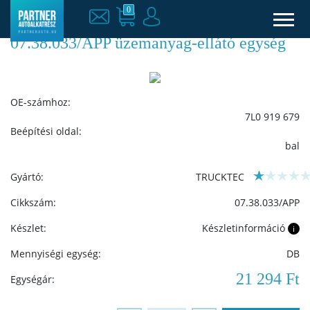
0
07.38.033/APP üzemanyag-ellátó egység
OE-számhoz:
7L0 919 679
Beépítési oldal:
bal
Gyártó:
TRUCKTEC
Cikkszám:
07.38.033/APP
Készlet:
Készletinformáció
i
Mennyiségi egység:
DB
21 294 Ft
Egységár: