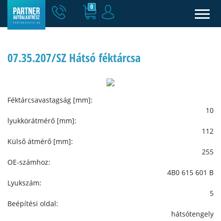
0
07.35.207/SZ Hátsó féktárcsa
Féktárcsavastagság [mm]:
10
lyukkörátmérő [mm]:
112
Külső átmérő [mm]:
255
OE-számhoz:
4B0 615 601 B
Lyukszám:
5
Beépítési oldal:
hátsótengely