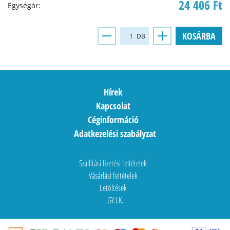
24 406 Ft
Egységár:
KOSÁRBA
DB
Hírek
Kapcsolat
Céginformáció
Adatkezelési szabályzat
Szállítási fizetési feltételek
Vásárlási feltételek
Letöltések
GY.I.K.