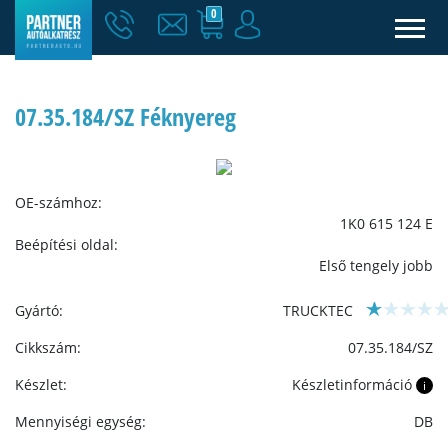
0
07.35.184/SZ Féknyereg
OE-számhoz:
1K0 615 124 E
Beépítési oldal:
Első tengely jobb
Gyártó:
TRUCKTEC
Cikkszám:
07.35.184/SZ
Készlet:
Készletinformáció
i
Mennyiségi egység:
DB