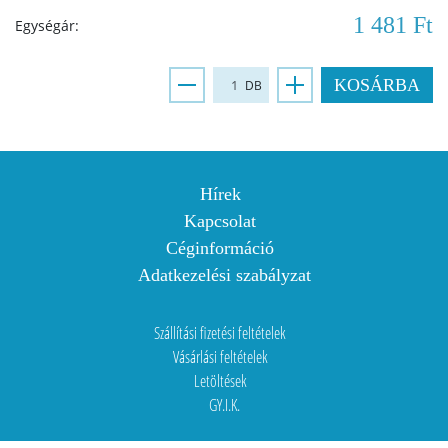
1 481 Ft
Egységár:
KOSÁRBA
DB
Hírek
Kapcsolat
Céginformáció
Adatkezelési szabályzat
Szállítási fizetési feltételek
Vásárlási feltételek
Letöltések
GY.I.K.