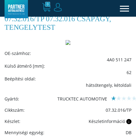
0
07.32.016/TP 07.32.016 CSAPÁGY,
TENGELYTEST
OE-számhoz:
4A0 511 247
Külső átmérő [mm]:
62
Beépítési oldal:
hátsótengely, kétoldali
Gyártó:
TRUCKTEC AUTOMOTIVE
Cikkszám:
07.32.016/TP
Készlet:
Készletinformáció
i
Mennyiségi egység:
DB