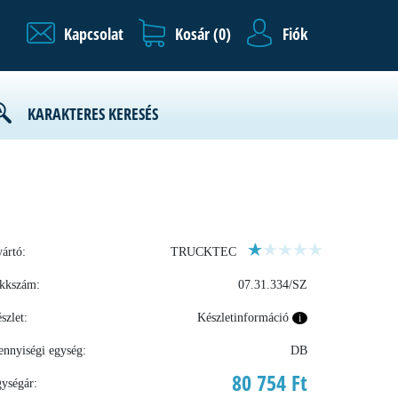
Kapcsolat
Kosár (
0
)
Fiók
KARAKTERES KERESÉS
ártó:
TRUCKTEC
kkszám:
07.31.334/SZ
szlet:
Készletinformáció
i
nnyiségi egység:
DB
80 754 Ft
ységár: