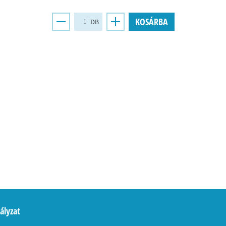
KOSÁRBA
DB
ályzat