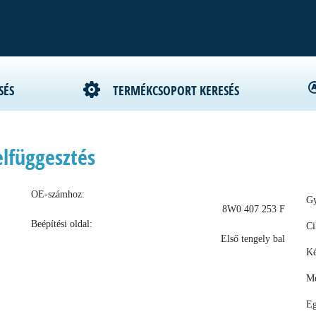
SÉS
TERMÉKCSOPORT KERESÉS
elfüggesztés
OE-számhoz:
Gy
8W0 407 253 F
Beépítési oldal:
Ci
Első tengely bal
Ké
Me
Eg