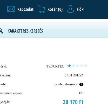
Kapcsolat
Kosár (
0
)
Fiók
KARAKTERES KERESÉS
ártó:
TRUCKTEC
kkszám:
07.31.291/SZ
szlet:
Készletinformáció
i
nnyiségi egység:
DB
20 170 Ft
ységár: