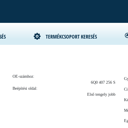
SÉS
TERMÉKCSOPORT KERESÉS
OE-számhoz:
Gy
6Q0 407 256 S
Beépítési oldal:
Ci
Első tengely jobb
Ké
Me
Eg