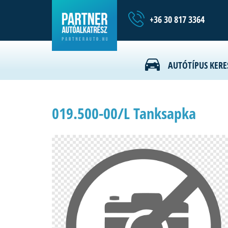
+36 30 817 3364
AUTÓTÍPUS KERE
019.500-00/L Tanksapka