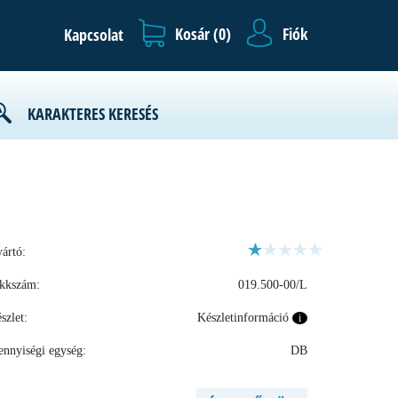
Kosár (
0
)
Fiók
Kapcsolat
KARAKTERES KERESÉS
ártó:
kkszám:
019.500-00/L
szlet:
Készletinformáció
i
nnyiségi egység:
DB