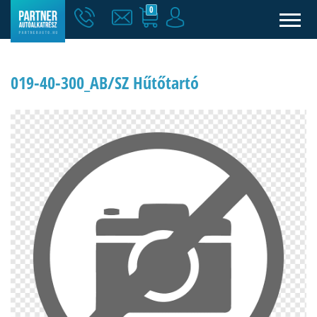
0
019-40-300_AB/SZ Hűtőtartó