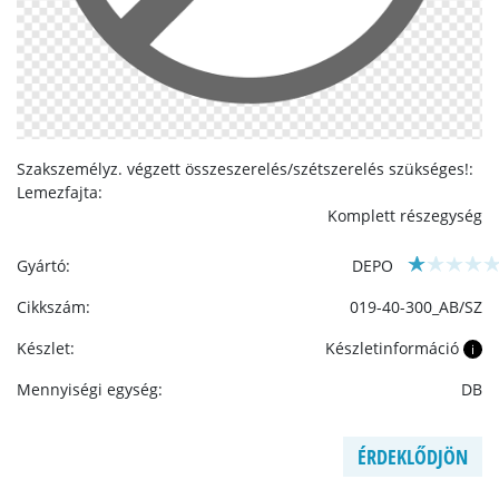
Szakszemélyz. végzett összeszerelés/szétszerelés szükséges!:
Lemezfajta:
Komplett részegység
Gyártó:
DEPO
Cikkszám:
019-40-300_AB/SZ
Készlet:
Készletinformáció
i
Mennyiségi egység:
DB
ÉRDEKLŐDJÖN