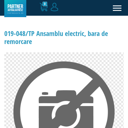
0
019-048/TP Ansamblu electric, bara de
remorcare