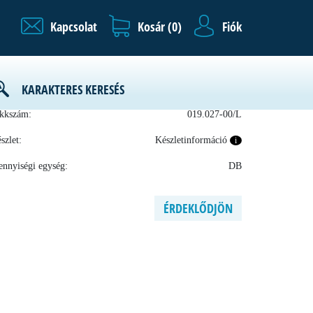
Kapcsolat
Kosár (
0
)
Fiók
KARAKTERES KERESÉS
ártó:
kkszám:
019.027-00/L
szlet:
Készletinformáció
i
nnyiségi egység:
DB
ÉRDEKLŐDJÖN