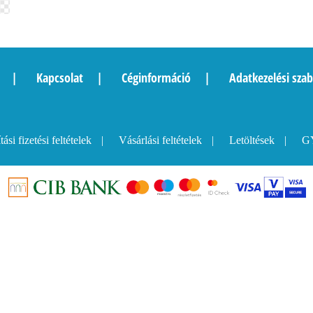
Kapcsolat
Céginformáció
Adatkezelési szab
tási fizetési feltételek
Vásárlási feltételek
Letöltések
GY