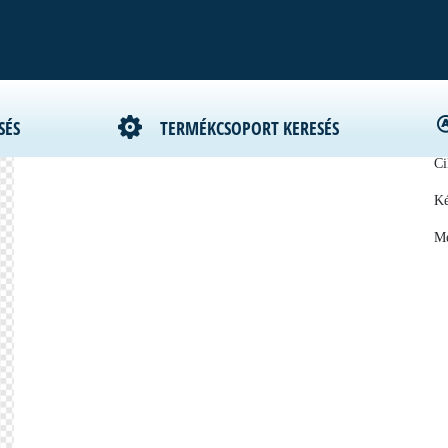
SÉS
TERMÉKCSOPORT KERESÉS
Gy
Ci
Ké
Me