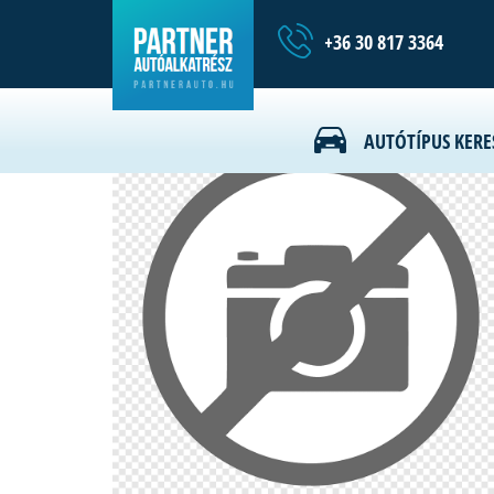
+36 30 817 3364
019.027-00/L Feszítő szalag
AUTÓTÍPUS KERE