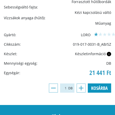
Forrasztott hűtőbordák
Sebességváltó fajta:
Kézi kapcsolású váltó
Vízzsákok anyaga (hűtő):
Műanyag
Gyártó:
LORO
Cikkszám:
019-017-0031-B_AB/SZ
Készlet:
Készletinformáció
i
Mennyiségi egység:
DB
21 441 Ft
Egységár:
KOSÁRBA
DB