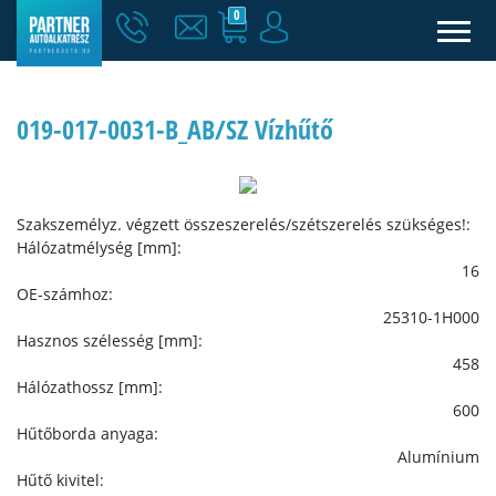
0
019-017-0031-B_AB/SZ Vízhűtő
Szakszemélyz. végzett összeszerelés/szétszerelés szükséges!:
Hálózatmélység [mm]:
16
OE-számhoz:
25310-1H000
Hasznos szélesség [mm]:
458
Hálózathossz [mm]:
600
Hűtőborda anyaga:
Alumínium
Hűtő kivitel: