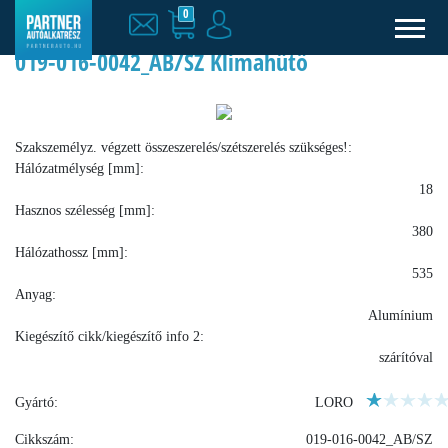
0
019-016-0042_AB/SZ Klímahűtő
Szakszemélyz. végzett összeszerelés/szétszerelés szükséges!:
Hálózatmélység [mm]:
18
Hasznos szélesség [mm]:
380
Hálózathossz [mm]:
535
Anyag:
Alumínium
Kiegészítő cikk/kiegészítő info 2:
szárítóval
Gyártó:
LORO
Cikkszám:
019-016-0042_AB/SZ