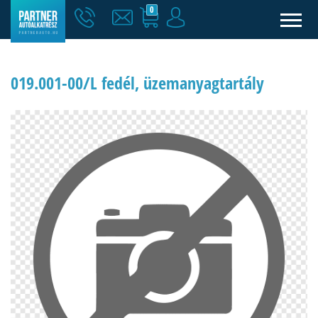
0
019.001-00/L fedél, üzemanyagtartály