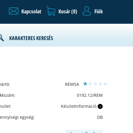
Kapcsolat
Kosár (
0
)
Fiók
KARAKTERES KERESÉS
ártó:
REMSA
ikkszám:
0192.12/REM
szlet:
Készletinformáció
i
ennyiségi egység:
DB