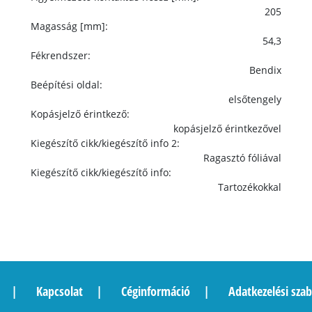
205
Magasság [mm]:
54,3
Fékrendszer:
Bendix
Beépítési oldal:
elsőtengely
Kopásjelző érintkező:
kopásjelző érintkezővel
Kiegészítő cikk/kiegészítő info 2:
Ragasztó fóliával
Kiegészítő cikk/kiegészítő info:
Tartozékokkal
Kapcsolat
Céginformáció
Adatkezelési szab