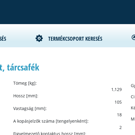
SÉS
TERMÉKCSOPORT KERESÉS
, tárcsafék
Tömeg [kg]:
Gy
1,129
Hossz [mm]:
C
105
Ké
Vastagság [mm]:
18
M
A kopásjelzők száma [tengelyenként]:
2
Figyelmezető kontaktus hossz [mm]: