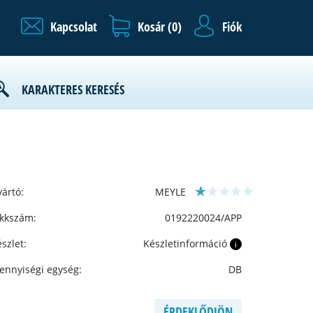
Kapcsolat
Kosár (
0
)
Fiók
KARAKTERES KERESÉS
ártó:
MEYLE
ikkszám:
0192220024/APP
szlet:
Készletinformáció
i
ennyiségi egység:
DB
ÉRDEKLŐDJÖN