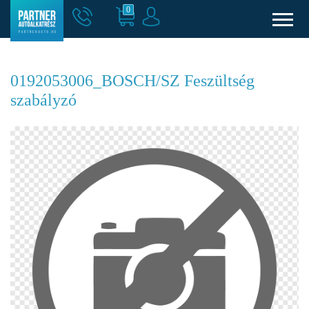
0
0192053006_BOSCH/SZ Feszültség
szabályzó