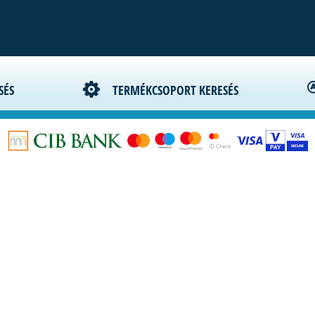
Kapcsolat
Céginformáció
Adatkezelési szab
SÉS
TERMÉKCSOPORT KERESÉS
Szállítási fizetési feltételek
Vásárlási feltételek
Letöltések
GY.I.K.