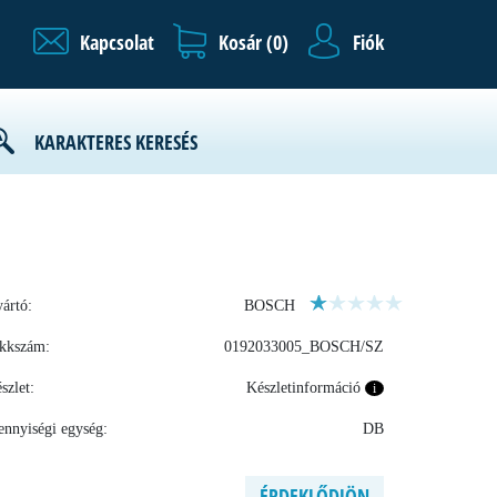
Kapcsolat
Kosár (
0
)
Fiók
KARAKTERES KERESÉS
ártó:
BOSCH
kkszám:
0192033005_BOSCH/SZ
szlet:
Készletinformáció
i
nnyiségi egység:
DB
ÉRDEKLŐDJÖN