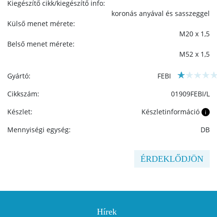
Kiegészítő cikk/kiegészítő info:
koronás anyával és sasszeggel
Külső menet mérete:
M20 x 1,5
Belső menet mérete:
M52 x 1,5
Gyártó:
FEBI
Cikkszám:
01909FEBI/L
Készlet:
Készletinformáció
i
Mennyiségi egység:
DB
ÉRDEKLŐDJÖN
Hírek