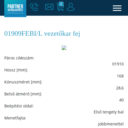
0
01909FEBI/L vezetőkar fej
Páros cikkszám:
01910
Hossz [mm]:
168
Kónuszméret [mm]:
28,6
Belső átmérő [mm]:
40
Beépítési oldal:
Első tengely bal
Menetfajta:
jobbmenettel