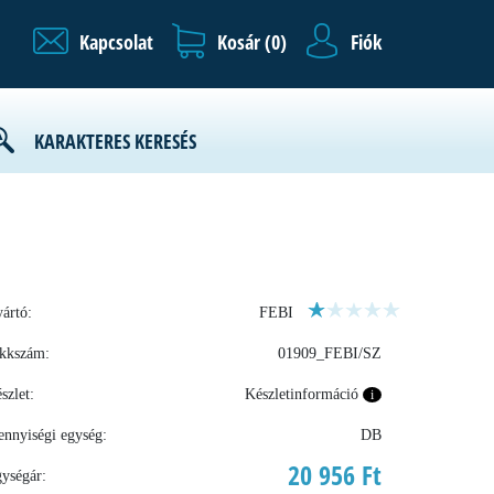
Kapcsolat
Kosár (
0
)
Fiók
KARAKTERES KERESÉS
ártó:
FEBI
kkszám:
01909_FEBI/SZ
szlet:
Készletinformáció
i
nnyiségi egység:
DB
20 956 Ft
ységár: