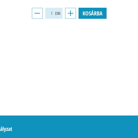
KOSÁRBA
DB
ályzat