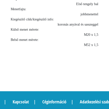
Első tengely bal
Menetfajta:
jobbmenettel
Kiegészítő cikk/kiegészítő info:
koronás anyával és sasszeggel
Külső menet mérete:
M20 x 1,5
Belső menet mérete:
M52 x 1,5
Kapcsolat
Céginformáció
Adatkezelési szab