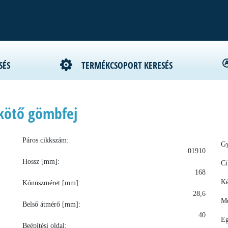
SÉS
TERMÉKCSOPORT KERESÉS
kötő gömbfej
Páros cikkszám:
Gy
01910
Hossz [mm]:
Ci
168
Ké
Kónuszméret [mm]:
28,6
Me
Belső átmérő [mm]:
40
Eg
Beépítési oldal: