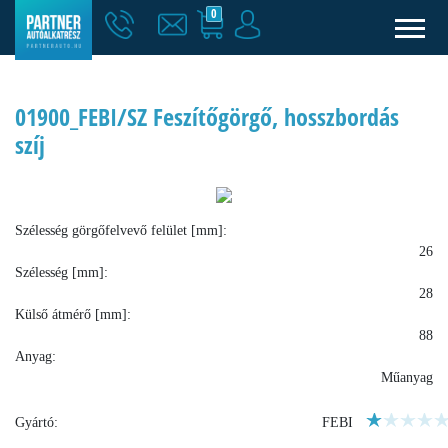
0
01900_FEBI/SZ Feszítőgörgő, hosszbordás
szíj
Szélesség görgőfelvevő felület [mm]:
26
Szélesség [mm]:
28
Külső átmérő [mm]:
88
Anyag:
Műanyag
Gyártó:
FEBI