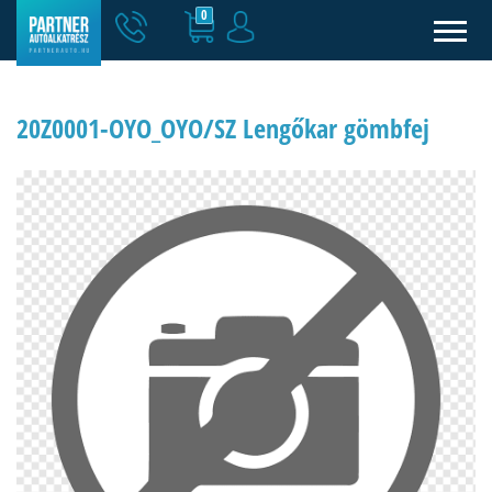
0
20Z0001-OYO_OYO/SZ Lengőkar gömbfej