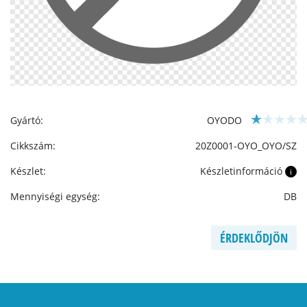
Gyártó:
OYODO
Cikkszám:
20Z0001-OYO_OYO/SZ
Készlet:
Készletinformáció
i
Mennyiségi egység:
DB
ÉRDEKLŐDJÖN